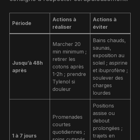
Actions à
Actions à
Période
réaliser
éviter
Bains chauds,
Marcher 20
saunas,
min minimum ;
exposition au
retirer les
Jusqu’à 48h
soleil ; aspirine
cotons après
après
et ibuprofène ;
1-2h ; prendre
soulever des
Tylenol si
charges
douleur
lourdes
Positions
assise ou
Promenades
debout
courtes
prolongées ;
quotidiennes ;
1 à 7 jours
trajets en
soins cutanés