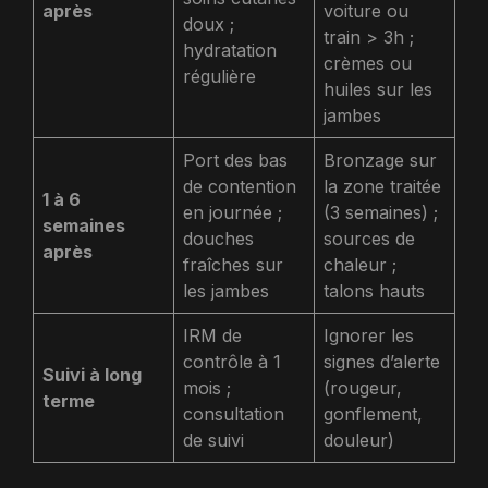
après
voiture ou
doux ;
train > 3h ;
hydratation
crèmes ou
régulière
huiles sur les
jambes
Port des bas
Bronzage sur
de contention
la zone traitée
1 à 6
en journée ;
(3 semaines) ;
semaines
douches
sources de
après
fraîches sur
chaleur ;
les jambes
talons hauts
IRM de
Ignorer les
contrôle à 1
signes d’alerte
Suivi à long
mois ;
(rougeur,
terme
consultation
gonflement,
de suivi
douleur)