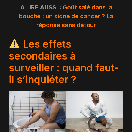
A LIRE AUSSI :
Goût salé dans la
bouche : un signe de cancer ? La
réponse sans détour
Les effets
secondaires à
surveiller : quand faut-
il s’inquiéter ?