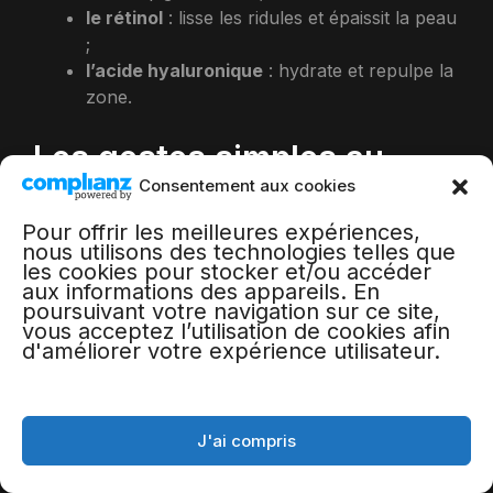
le rétinol
: lisse les ridules et épaissit la peau
;
l’acide hyaluronique
: hydrate et repulpe la
zone.
Les gestes simples au
Consentement aux cookies
quotidien
Pour offrir les meilleures expériences,
nous utilisons des technologies telles que
Avant de dépenser votre argent dans
les cookies pour stocker et/ou accéder
aux informations des appareils. En
des soins coûteux, adoptez ces réflexes
poursuivant votre navigation sur ce site,
:
vous acceptez l’utilisation de cookies afin
d'améliorer votre expérience utilisateur.
dormez suffisamment
: le manque de
sommeil est la première cause de cernes ;
J'ai compris
surélevez votre tête
pendant le sommeil
pour éviter l’accumulation de liquide ;