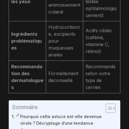
les yeux
testée
amincissement
ophtalmologiq
cutané
uement)
Hydrocortison
Actifs ciblés
Ingrédients
e, excipients
(caféine,
problématiqu
pour
vitamine C,
es
muqueuses
rétinol)
anales
Recommanda
Recommandé
tion des
Formellement
selon votre
dermatologue
déconseillé
type de
s
cernes
Sommaire
Pourquoi cette astuce est-elle devenue
virale ? Décryptage d’une tendance