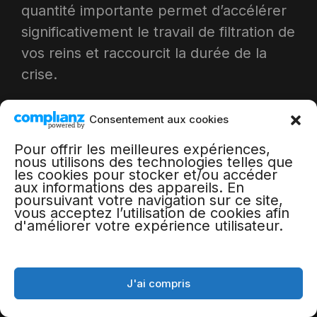
quantité importante permet d’accélérer
significativement le travail de filtration de
vos reins et raccourcit la durée de la
crise.​
A LIRE AUSSI :
Médicament pour odeur
Consentement aux cookies
intime pharmacie : solutions efficaces
Pour offrir les meilleures expériences,
2025
nous utilisons des technologies telles que
les cookies pour stocker et/ou accéder
aux informations des appareils. En
Les approches
poursuivant votre navigation sur ce site,
vous acceptez l’utilisation de cookies afin
d'améliorer votre expérience utilisateur.
naturelles
complémentaires
J'ai compris