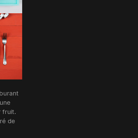
rburant
 une
fruit.
gré de