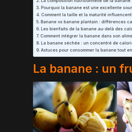
La composition nutritionnelle de la banane
Pourquoi la banane est une excellente sou
Comment la taille et la maturité influencent
Banane vs banane plantain : différences cal
Les bienfaits de la banane au-delà des cal
Comment intégrer la banane dans son alime
La banane séchée : un concentré de calori
Astuces pour consommer la banane tout en 
La banane : un fr