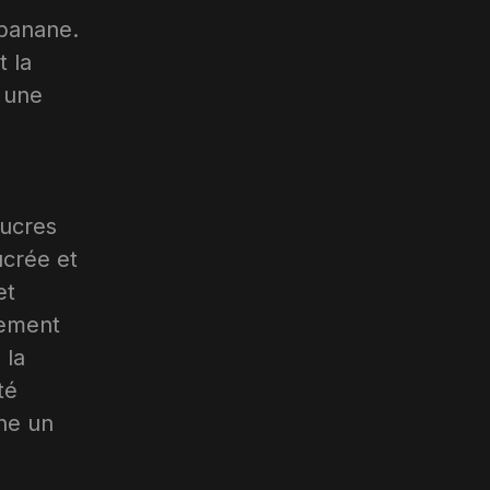
 banane.
 la
t une
sucres
ucrée et
et
dement
 la
té
ane un