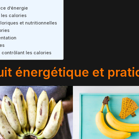
rce d’énergie
 les calories
oriques et nutritionnelles
ories
ntation
es
contrôlant les calories
uit énergétique et prat