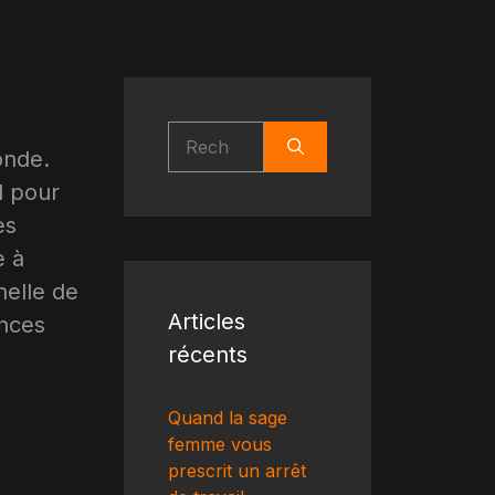
Rechercher :
onde.
l pour
es
e à
nelle de
Articles
ences
récents
Quand la sage
femme vous
prescrit un arrêt