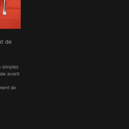
nt de
 simples
ale avant
iment de