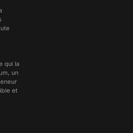
a
s
oute
e qui la
ium, un
teneur
ible et