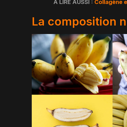
A LIRE AUSSI :
Collagène e
La composition nu