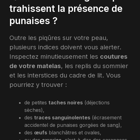
trahissent la présence de
punaises ?
Outre les piqûres sur votre peau,
plusieurs indices doivent vous alerter.
Inspectez minutieusement les
coutures
de votre matelas
, les replis du sommier
et les interstices du cadre de lit. Vous
pourriez y trouver :
de petites
taches noires
(déjections
sèches),
des
traces sanguinolentes
(écrasement
accidentel de punaises gorgées de sang),
des
œufs
blanchâtres et ovales,
ou des
exuvies
, c’est-à-dire des carapaces