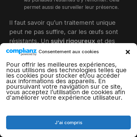
permet aussi de surveiller leur présence.
Il faut savoir qu’un traitement unique
peut ne pas suffire, car les œufs sont
résistants. Un
suivi rigoureux
et des
retraitements sont parfois nécessaires.
Consentement aux cookies
Contrairement aux idées reçues, les
Pour offrir les meilleures expériences,
punaises peuvent survivre plusieurs
nous utilisons des technologies telles que
les cookies pour stocker et/ou accéder
mois sans se nourrir, donc ne présumez
aux informations des appareils. En
poursuivant votre navigation sur ce site,
pas de leur disparition trop rapidement.
vous acceptez l’utilisation de cookies afin
d'améliorer votre expérience utilisateur.
A LIRE AUSSI :
Pilule contraceptive
pour chat sans ordonnance sur Internet
J'ai compris
Comment prévenir leur