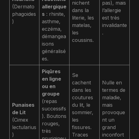
nichent
pas), mais
(Dermato
allergique
dans la
l’allergie
phagoides
s
: rhinite,
literie, les
est très
)
asthme,
matelas,
invalidante
eczéma,
les
.
démangea
coussins.
isons
généralisé
es.
Piqûres
Se
en ligne
cachent
Nulle en
ou en
dans les
termes de
groupe
coutures
maladie,
(repas
Punaises
du lit, le
mais
successifs
de Lit
sommier,
provoque
). Boutons
(Cimex
les
nt un
rouges,
lectularius
fissures.
grand
très
)
Traces
inconfort
prurigineu