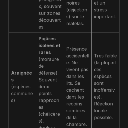
noires
et un
x, souvent
(déjection
stress
sur zones
s) sur le
important.
découvert
matelas.
es.
Piqûres
isolées et
Présence
rares
accidentell
Très faible
(morsure
e. Ne
(la plupart
de
vivent pas
des
Araignée
défense).
dans les
espèces
s
Souvent
lits. Se
sont
(espèces
deux
cachent
inoffensiv
commune
points
dans les
es).
s)
rapproch
recoins
Réaction
és
sombres
locale
(chélicère
de la
possible.
s),
chambre.
douleur